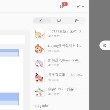
新
P
L
R
o
a
a
p
t
n
「09.22更新」原WordPress站点关闭&站点调整公告
u
e
d
浏
25835
l
s
o
览
a
次
t
m
Mojang删号是针对中国人？ - 删号背后的故事
数:
r
c
a
浏
22828
a
o
r
览
次
r
m
t
如何进入Dreamcraft梦幻世界服务器
数:
t
m
i
浏
18242
i
览
e
c
次
c
n
l
并没有完事！ - UptimeRobot恢复公告
数:
l
t
e
浏
12137
览
e
s
s
次
s
我要1.13.2！我要mod！ - 1.13.2装forge和mod教程
数:
浏
11035
览
次
Blog Info
数: