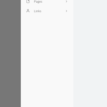
Pages
头图引用相关
Links
留言板
Miaoscraft - 致力于创造一
个和谐的Minecraft世界
文章归档
友人c - 相逢的人会再相逢
友链
Rat's Blog - 相逢的人会再
时光机
相逢
测试页
妹妹iの博客
漉鲸的妙妙屋
Kanri's blog
0x7FFFFF's Blog
莫名居
寒穹の小屋