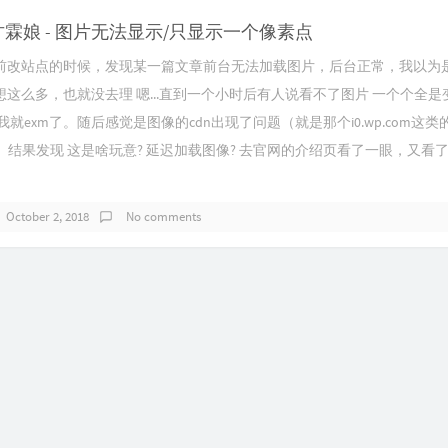
k我甘霖娘 - 图片无法显示/只显示一个像素点
前改站点的时候，发现某一篇文章前台无法加载图片，后台正常，我以为
这么多，也就没去理 嗯...直到一个小时后有人说看不了图片 一个个全是
我就exm了。随后感觉是图像的cdn出现了问题（就是那个i0.wp.com这
看了看。结果发现 这是啥玩意? 延迟加载图像? 去官网的介绍页看了一眼，又看了
October 2, 2018
No comments