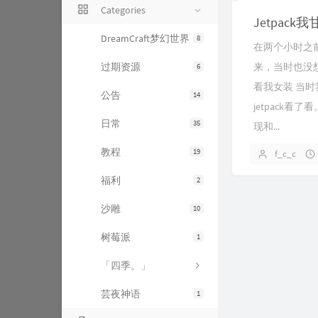
Categories
Jetpac
DreamCraft梦幻世界
8
在两个小时之
过期资源
来，当时也没想
6
看我女装 当时
公告
14
jetpack
日常
35
现和...
教程
19
f_c_c
福利
2
沙雕
10
树莓派
1
「四季。」
芸夜神语
1