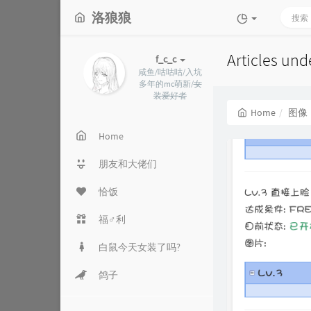
洛狼狼
Articles un
f_c_c
咸鱼/咕咕咕/入坑
多年的mc萌新/
女
装爱好者
Home
图像
Home
朋友和大佬们
恰饭
福♂利
白鼠今天女装了吗?
鸽子