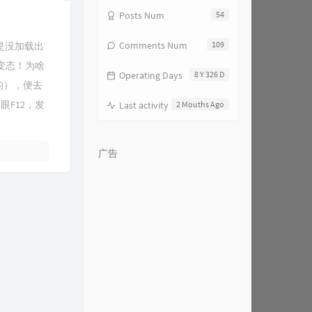
Posts Num
54
Comments Num
109
是没加载出
变态！为啥
Operating Days
8 Y 326 D
类的），便去
眼F12，发
Last activity
2 Mouths Ago
广告