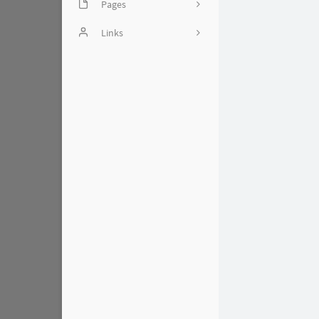
Pages
头图引用相关
Links
留言板
Miaoscraft - 致力于创造一
个和谐的Minecraft世界
文章归档
友人c - 相逢的人会再相逢
友链
Rat's Blog - 相逢的人会再
时光机
相逢
测试页
妹妹iの博客
漉鲸的妙妙屋
Kanri's blog
0x7FFFFF's Blog
莫名居
寒穹の小屋