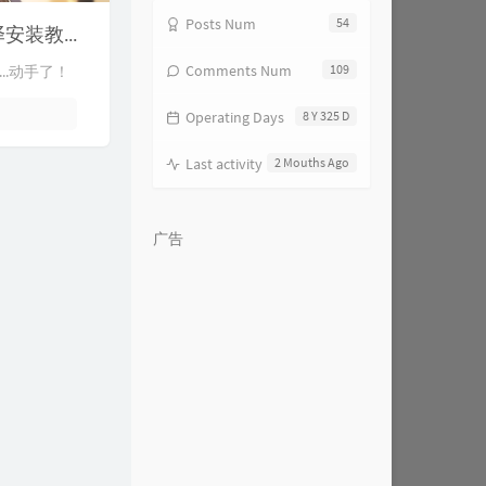
Posts Num
54
树莓派 - 从零开始的识别二维码教程&从一开始的支持中文的zbar编译安装教程！
Comments Num
109
.动手了！
Operating Days
8 Y 325 D
Last activity
2 Mouths Ago
广告