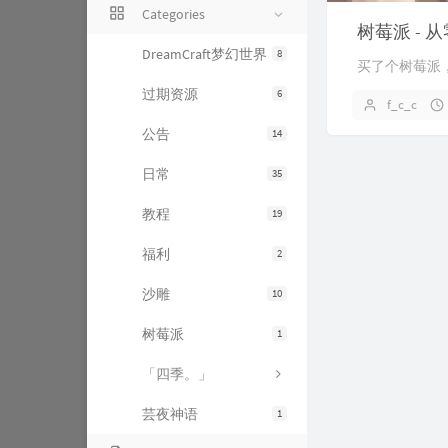
Categories
DreamCraft梦幻世界
8
买了个树莓派，
过期资源
6
f_c_c
公告
14
日常
35
教程
19
福利
2
沙雕
10
树莓派
1
「四季。」
芸夜神语
1