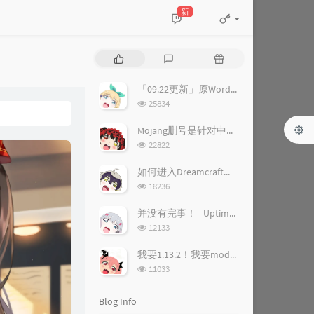
新
P
L
R
o
a
a
p
t
n
「09.22更新」原WordPress站点关闭&站点调整公告
u
e
d
浏
25834
l
s
o
览
a
次
t
m
Mojang删号是针对中国人？ - 删号背后的故事
数:
r
c
a
浏
22822
a
o
r
览
次
r
m
t
如何进入Dreamcraft梦幻世界服务器
数:
t
m
i
浏
18236
i
览
e
c
次
c
n
l
并没有完事！ - UptimeRobot恢复公告
数:
l
t
e
浏
12133
览
e
s
s
次
s
我要1.13.2！我要mod！ - 1.13.2装forge和mod教程
数:
浏
11033
览
次
Blog Info
数: