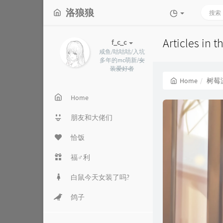
洛狼狼
Articles in
f_c_c
咸鱼/咕咕咕/入坑
多年的mc萌新/
女
装爱好者
Home
树莓
Home
朋友和大佬们
恰饭
福♂利
白鼠今天女装了吗?
鸽子