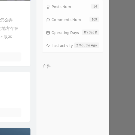
Posts Num
54
Comments Num
109
“怎么弄
的地方存在
Operating Days
8 Y 326 D
cl版本
Last activity
2 Mouths Ago
广告