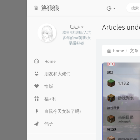
洛狼狼
Articles un
f_c_c
咸鱼/咕咕咕/入坑
多年的mc萌新/
女
装爱好者
Home
文章
Home
朋友和大佬们
恰饭
福♂利
白鼠今天女装了吗?
鸽子