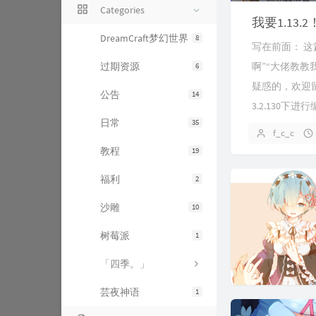
Categories
我要1.13.2
DreamCraft梦幻世界
8
写在前面： 
过期资源
啊”“大佬教
6
疑惑的，欢迎留言
公告
14
3.2.130下
日常
35
f_c_c
教程
19
福利
2
沙雕
10
树莓派
1
「四季。」
芸夜神语
1