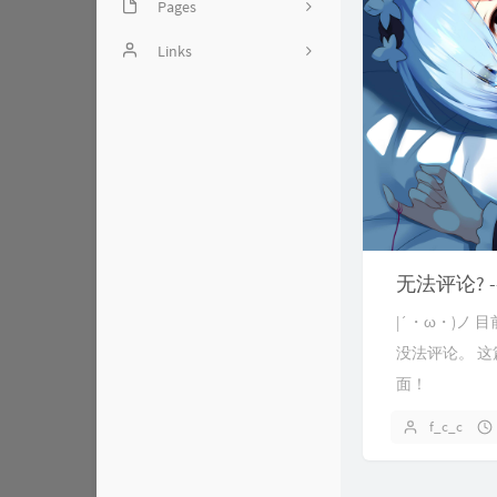
Pages
头图引用相关
Links
留言板
Miaoscraft - 致力于创造一
个和谐的Minecraft世界
文章归档
友人c - 相逢的人会再相逢
友链
Rat's Blog - 相逢的人会再
时光机
相逢
测试页
妹妹iの博客
无法评论? 
漉鲸的妙妙屋
|´・ω・)ノ
没法评论。 
Kanri's blog
面！
0x7FFFFF's Blog
f_c_c
莫名居
寒穹の小屋