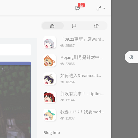
新
P
L
R
o
a
a
p
t
n
「09.22更新」原WordPress站点关闭&站点调整公告
u
e
d
浏
25837
l
s
o
览
a
次
t
m
Mojang删号是针对中国人？ - 删号背后的故事
数:
r
c
a
浏
22836
a
o
r
览
次
r
m
t
如何进入Dreamcraft梦幻世界服务器
数:
t
m
i
浏
18254
i
览
e
c
次
c
n
l
并没有完事！ - UptimeRobot恢复公告
数:
l
t
e
浏
12144
览
e
s
s
次
s
我要1.13.2！我要mod！ - 1.13.2装forge和mod教程
数:
浏
11037
览
次
Blog Info
数: