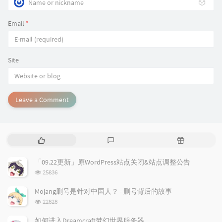
🎲
Email
*
Site
Leave a Comment
P
L
R
o
a
a
p
t
n
「09.22更新」原WordPress站点关闭&站点调整公告
u
e
d
浏
25836
l
s
o
览
a
t
m
次
Mojang删号是针对中国人？ - 删号背后的故事
数:
r
c
a
浏
22828
a
o
r
览
次
r
m
t
如何进入Dreamcraft梦幻世界服务器