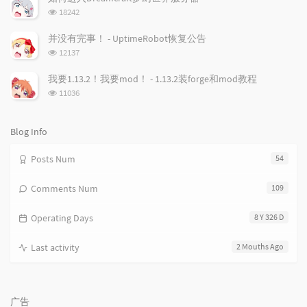
数:
t
m
i
浏
18242
i
e
c
览
次
c
n
l
并没有完事！ - UptimeRobot恢复公告
数:
l
t
e
浏
12137
览
e
s
s
次
s
我要1.13.2！我要mod！ - 1.13.2装forge和mod教程
数:
浏
11036
览
次
数:
Blog Info
Posts Num
54
Comments Num
109
Operating Days
8 Y 326 D
Last activity
2 Mouths Ago
广告