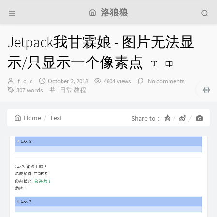
洛狼狼
Jetpack我甘霖娘 - 图片无法显
示/只显示一个像素点
Author：
发
f_c_c
October 2, 2018
4604 views
No comments
布
Categories：
307 words
日常
教程
时
间：
Home
Text
Share to：