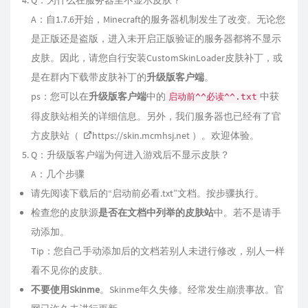
A：自1.7.6开始，Minecraft的服务器机制发生了改变。无论您
是正版还是盗版，进入未开启正版验证的服务器都将不显示
皮肤。因此，请您自行安装CustomSkinLoader皮肤补丁，或
是在群内下载带皮肤补丁的
升级版客户端
。
ps：您可以在
升级版客户端
中的
中获
启动前^^必读^^.txt
得皮肤站相关的详细信息。另外，我们服务器也已经有了官
方皮肤站（
https://skin.mcmhsj.net
）。欢迎体验。
Q：升级版客户端为何进入游戏后不显示皮肤？
A：几个步骤
请先阅读下载后的“启动前必看.txt”文档。按步骤执行。
检查您的皮肤源
是否在文档中列举的皮肤站
中。若不是请手
动添加。
Tip：您自己手动添加后的文档若别人未进行修改，别人一样
看不见你的皮肤。
不要使用Skinme
。Skinme年久失修。经常发生崩溃事故。官