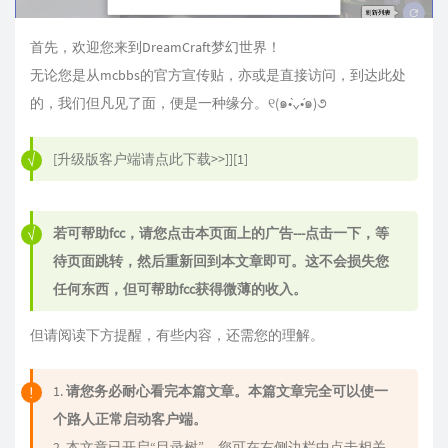
首先，欢迎您来到DreamCraft梦幻世界！
无论您是从mcbbs的官方宣传贴，亦或是直接访问，到达此处
的，我们但凡见了面，便是一种缘分。୧(๑•̀⌄•́๑)૭
[升级版客户端请点此下载>>]][1]
若可帮助fcc，请您点击本页面上的广告---点击一下，等
待页面跳转，然后重新回到本文章即可。这不会损失您
任何东西，但可帮助fcc获得微薄的收入。
但请阅读下方提醒，有些内容，还需您的理解。
1.
请您务必耐心看完本篇文章。本篇文章完全可以使一
个路人正常启动客户端。
2. 本文章已开启“目录树”。您可在右侧边栏中点击相关