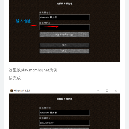
这里以play.mcmhsj.net为例
按完成