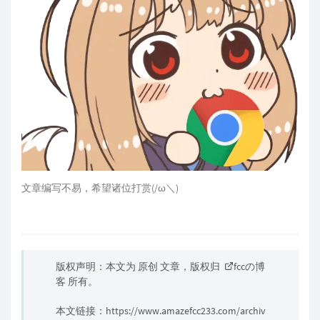
文章编写不易，希望诸位打赏(/ω＼)
版权声明：本文为 原创 文章，版权归
fccの博
客
所有。
本文链接：
https://www.amazefcc233.com/archiv