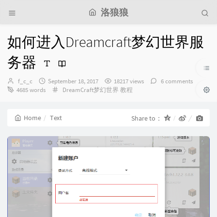
洛狼狼
如何进入Dreamcraft梦幻世界服
务器
Author：
发
f_c_c
September 18, 2017
18217 views
6 comments
布
Categories：
4685 words
DreamCraft梦幻世界
教程
时
间：
Home
Text
Share to：