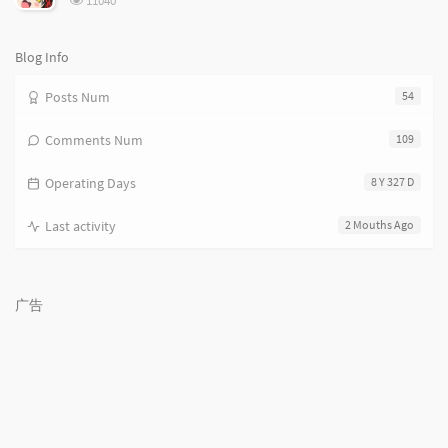
11040
览
次
数:
Blog Info
Posts Num
54
Comments Num
109
Operating Days
8 Y 327 D
Last activity
2 Mouths Ago
广告