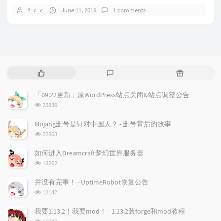
f_c_c
June 11, 2018
1 comments
P
L
R
o
a
a
p
t
n
「09.22更新」原WordPress站点关闭&站点调整公告
u
e
d
浏
25839
l
s
o
览
a
t
m
次
Mojang删号是针对中国人？ - 删号背后的故事
数:
r
c
a
浏
22863
a
o
r
览
次
r
m
t
如何进入Dreamcraft梦幻世界服务器
数:
t
m
i
浏
18262
i
e
c
览
次
c
n
l
并没有完事！ - UptimeRobot恢复公告
数:
l
t
e
浏
12147
览
e
s
s
次
s
我要1.13.2！我要mod！ - 1.13.2装forge和mod教程
数:
浏