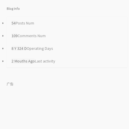
Blog Info
54
Posts Num
109
Comments Num
8 Y 324 D
Operating Days
2 Mouths Ago
Last activity
广告