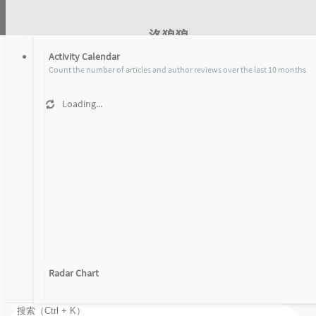
洛狼狼
Activity Calendar
Count the number of articles and author reviews over the last 10 months
Loading...
文章
时光机
Articles under the label of
speedtest
Home
Radar Chart
speedtest
Loading...