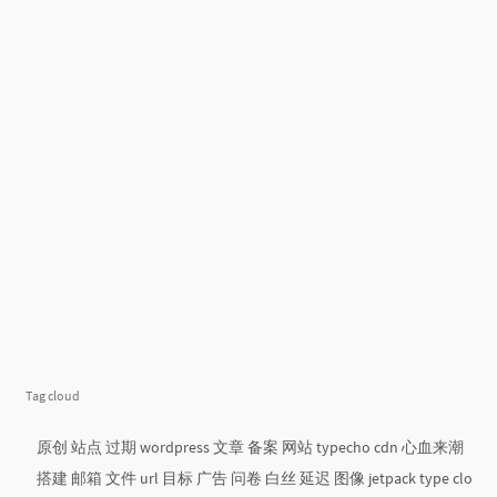
Tag cloud
原创
站点
过期
wordpress
文章
备案
网站
typecho
cdn
心血来潮
搭建
邮箱
文件
url
目标
广告
问卷
白丝
延迟
图像
jetpack
type
clo