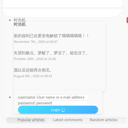
时光机
时光机
新的福利已在爱发电解锁了哦哦哦哦哦！！
November 7th , 2020 at 00:37
学校的网速
失望到极点。梦醒了。梦没了。箱也没了。
October 20th , 2020 at 21:36
Release Chart
::custom:jianlegui::
愿以后还能再次相见。
August 6th , 2020 at 00:19
Loading...
f_c_c
November 16, 2018
No comments
username
password
Login
Popular articles
Latest comments
Random articles