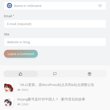
🎲
Email
*
Site
Leave a Comment
P
L
R
o
a
a
p
t
n
「09.22更新」原WordPress站点关闭&站点调整公告
u
e
d
浏
25831
l
s
o
览
a
t
m
次
Mojang删号是针对中国人？ - 删号背后的故事
数:
r
c
a
浏
22800
a
o
r
览