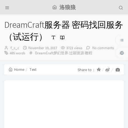
洛狼狼
DreamCraft服务器 密码找回服务
（试运行）
Author：
发
f_c_c
November 19, 2017
3721 views
No comments
布
Categories：
485 words
DreamCraft梦幻世界
过期资源
教程
时
间：
Home
Text
Share to：