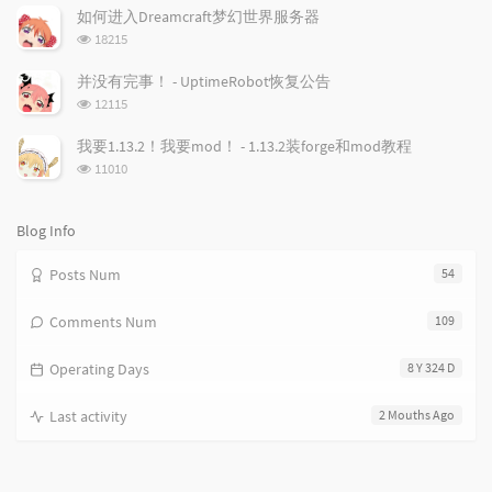
次
r
m
t
如何进入Dreamcraft梦幻世界服务器
数:
t
m
i
浏
18215
i
e
c
览
次
c
n
l
并没有完事！ - UptimeRobot恢复公告
数:
l
t
e
浏
12115
览
e
s
s
次
s
我要1.13.2！我要mod！ - 1.13.2装forge和mod教程
数:
浏
11010
览
次
数:
Blog Info
Posts Num
54
Comments Num
109
Operating Days
8 Y 324 D
Last activity
2 Mouths Ago