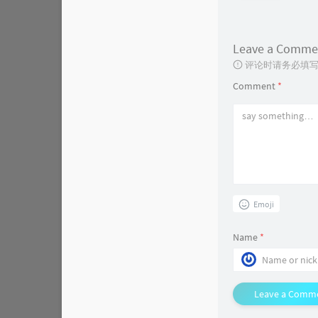
Leave a Comme
评论时请务必填写
Comment
*
Emoji
Name
*
Leave a Comm