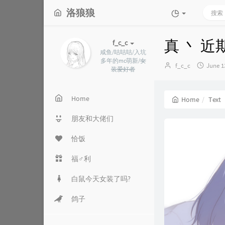
洛狼狼
真 丶 近期
f_c_c
咸鱼/咕咕咕/入坑
多年的mc萌新/
女
Author：
发
f_c_c
June 1
装爱好者
布
时
间：
Home
Home
Text
朋友和大佬们
恰饭
福♂利
白鼠今天女装了吗?
鸽子