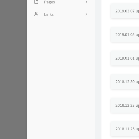
Pages
2019.03.07 
头图引用相关
Links
留言板
Miaoscraft - 致力于创造一
个和谐的Minecraft世界
2019.01.05 
文章归档
友人c - 相逢的人会再相逢
友链
Rat's Blog - 相逢的人会再
2019.01.01 
时光机
相逢
测试页
妹妹iの博客
2018.12.30 
漉鲸的妙妙屋
Kanri's blog
2018.12.23 
0x7FFFFF's Blog
莫名居
2018.11.25 
寒穹の小屋