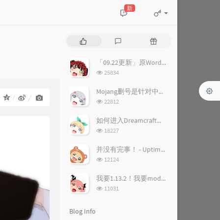
新
P
L
R
o
a
a
p
t
n
「09.22更新」原WordPress站点关闭&站点调整公告
u
e
d
浏
25834
l
s
o
览
a
次
t
m
Mojang删号是针对中国人？ - 删号背后的故事
：
数:
r
c
a
浏
22812
a
o
r
览
次
r
m
t
如何进入Dreamcraft梦幻世界服务器
数:
t
m
i
浏
18227
i
览
e
c
次
c
n
l
并没有完事！ - UptimeRobot恢复公告
数:
l
t
e
浏
12124
览
e
s
s
次
s
我要1.13.2！我要mod！ - 1.13.2装forge和mod教程
数:
浏
11031
览
次
Blog Info
数: