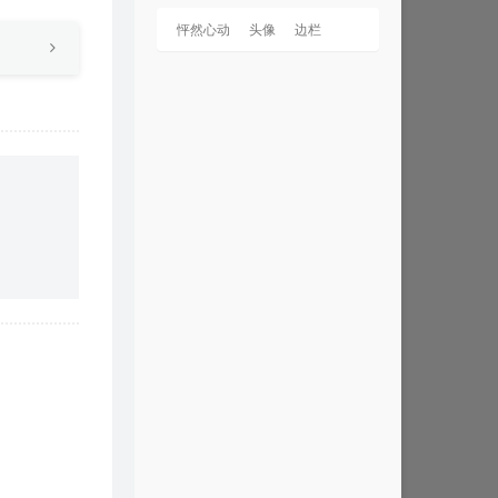
怦然心动
头像
边栏