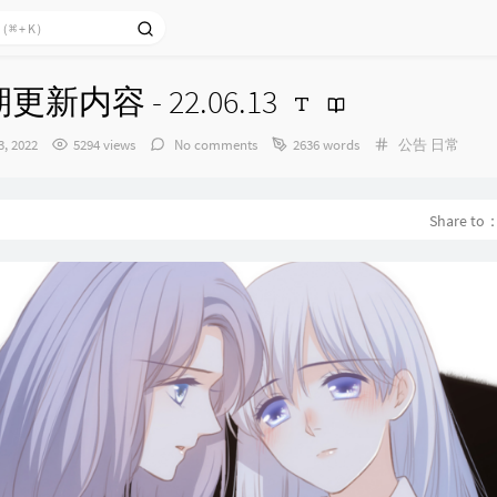
更新内容 - 22.06.13
Categories：
3, 2022
5294 views
No comments
2636 words
公告
日常
Share to