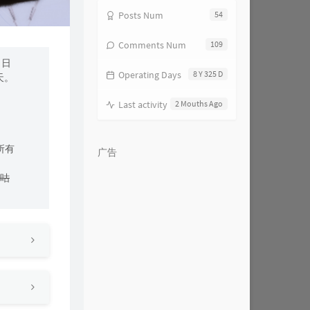
Posts Num
54
Comments Num
109
。日
Operating Days
8 Y 325 D
天。
Last activity
2 Mouths Ago
所有
广告
咕