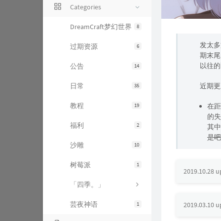
Categories
DreamCraft梦幻世界
8
发太多
过期资源
6
期末尾
以往的
公告
14
日常
近期更
35
教程
19
在距
的失
福利
2
其中
是吧
沙雕
10
树莓派
1
2019.10.28 
「四季。」
芸夜神语
1
2019.03.10 