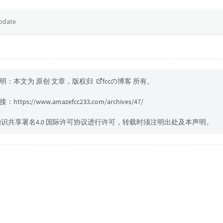
update
明：本文为 原创 文章，版权归
fccの博客
所有。
接：
https://www.amazefcc233.com/archives/47/
知识共享署名4.0 国际许可协议进行许可，转载时须注明出处及本声明。